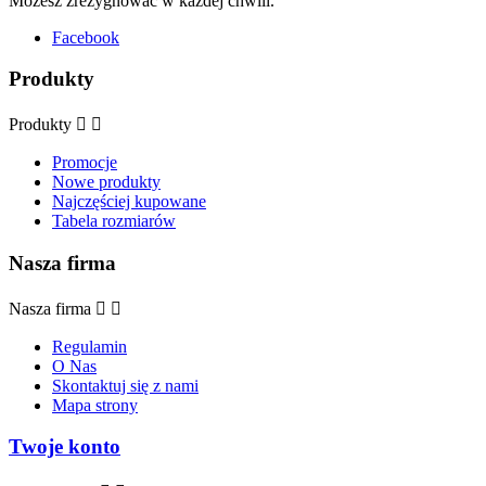
Możesz zrezygnować w każdej chwili.
Facebook
Produkty
Produkty


Promocje
Nowe produkty
Najczęściej kupowane
Tabela rozmiarów
Nasza firma
Nasza firma


Regulamin
O Nas
Skontaktuj się z nami
Mapa strony
Twoje konto