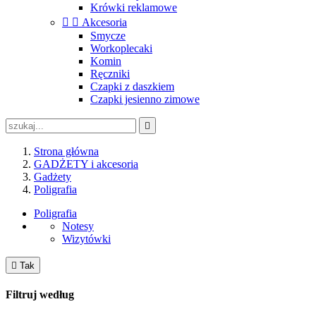
Krówki reklamowe


Akcesoria
Smycze
Workoplecaki
Komin
Ręczniki
Czapki z daszkiem
Czapki jesienno zimowe

Strona główna
GADŻETY i akcesoria
Gadżety
Poligrafia
Poligrafia
Notesy
Wizytówki

Tak
Filtruj według