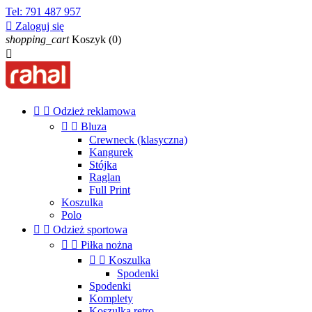
Tel:
791 487 957

Zaloguj się
shopping_cart
Koszyk
(0)



Odzież reklamowa


Bluza
Crewneck (klasyczna)
Kangurek
Stójka
Raglan
Full Print
Koszulka
Polo


Odzież sportowa


Piłka nożna


Koszulka
Spodenki
Spodenki
Komplety
Koszulka retro