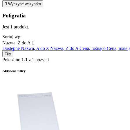

Wyczyść wszystko
Poligrafia
Jest 1 produkt.
Sortuj wg:
Nazwa, Z do A

Dostępne
Nazwa, A do Z
Nazwa, Z do A
Cena, rosnąco
Cena, malej
Filtr
Pokazano 1-1 z 1 pozycji
Aktywne filtry