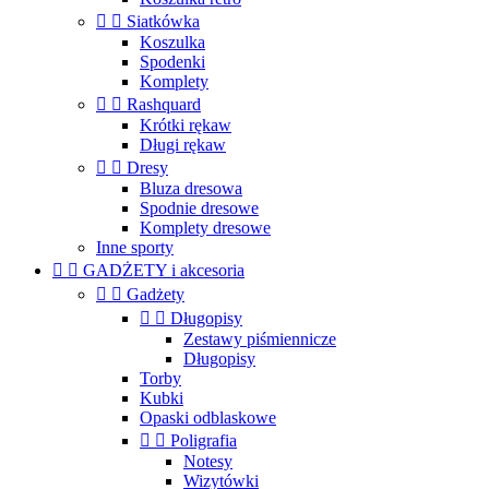


Siatkówka
Koszulka
Spodenki
Komplety


Rashquard
Krótki rękaw
Długi rękaw


Dresy
Bluza dresowa
Spodnie dresowe
Komplety dresowe
Inne sporty


GADŻETY i akcesoria


Gadżety


Długopisy
Zestawy piśmiennicze
Długopisy
Torby
Kubki
Opaski odblaskowe


Poligrafia
Notesy
Wizytówki