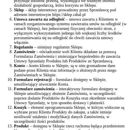
przyznaje zdolność prawną, wykonująca we własnym imieniu
działalność gospodarczą, która korzysta ze Sklepu.
Sklep
– sklep internetowy prowadzony przez Sprzedawcę pod
adresem internetowym https://sklep.rahal.pl
Umowa zawarta na odległość
– umowa zawarta z Klientem w
ramach zorganizowanego systemu zawierania umów na odległość (w
ramach Sklepu), bez jednoczesnej fizycznej obecności stron, z
wyłącznym wykorzystaniem jednego lub większej liczby środków
porozumiewania się na odległość do chwili zawarcia umowy
włącznie.
Regulamin
– niniejszy regulamin Sklepu.
Zamówienie
– oświadczenie woli Klienta składane za pomocą
Formularza Zamówienia i zmierzające bezpośrednio do zawarcia
Umowy Sprzedaży Produktu lub Produktów ze Sprzedawcą.
Konto
– konto klienta w Sklepie, są w nim gromadzone dane
podane przez Klienta oraz informacje o złożonych przez niego
Zamówieniach w Sklepie.
Formularz rejestracji
– formularz dostępny w Sklepie,
umożliwiający utworzenie Konta.
Formularz zamówienia
– interaktywny formularz dostępny w
Sklepie umożliwiający złożenie Zamówienia, w szczególności
poprzez dodanie Produktów do Koszyka oraz określenie warunków
Umowy Sprzedaży, w tym sposobu dostawy i płatności.
Koszyk
– element oprogramowania Sklepu, w którym widoczne są
wybrane przez Klienta Produkty do zakupu, a także istnieje
możliwość ustalenia i modyfikacji danych Zamówienia, w
szczególności ilości produktów.
Produkt
– dostępna w Sklepie rzecz ruchoma będąca przedmiotem