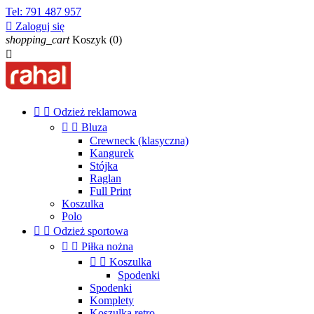
Tel:
791 487 957

Zaloguj się
shopping_cart
Koszyk
(0)



Odzież reklamowa


Bluza
Crewneck (klasyczna)
Kangurek
Stójka
Raglan
Full Print
Koszulka
Polo


Odzież sportowa


Piłka nożna


Koszulka
Spodenki
Spodenki
Komplety
Koszulka retro