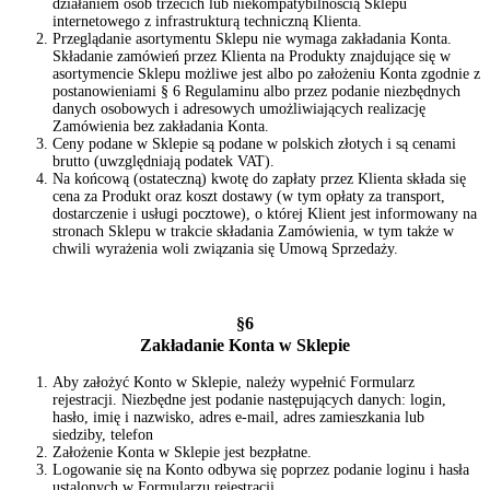
działaniem osób trzecich lub niekompatybilnością Sklepu
internetowego z infrastrukturą techniczną Klienta.
Przeglądanie asortymentu Sklepu nie wymaga zakładania Konta.
Składanie zamówień przez Klienta na Produkty znajdujące się w
asortymencie Sklepu możliwe jest albo po założeniu Konta zgodnie z
postanowieniami § 6 Regulaminu albo przez podanie niezbędnych
danych osobowych i adresowych umożliwiających realizację
Zamówienia bez zakładania Konta.
Ceny podane w Sklepie są podane w polskich złotych i są cenami
brutto (uwzględniają podatek VAT).
Na końcową (ostateczną) kwotę do zapłaty przez Klienta składa się
cena za Produkt oraz koszt dostawy (w tym opłaty za transport,
dostarczenie i usługi pocztowe), o której Klient jest informowany na
stronach Sklepu w trakcie składania Zamówienia, w tym także w
chwili wyrażenia woli związania się Umową Sprzedaży.
§6
Zakładanie Konta w Sklepie
Aby założyć Konto w Sklepie, należy wypełnić Formularz
rejestracji. Niezbędne jest podanie następujących danych: login,
hasło, imię i nazwisko, adres e-mail, adres zamieszkania lub
siedziby, telefon
Założenie Konta w Sklepie jest bezpłatne.
Logowanie się na Konto odbywa się poprzez podanie loginu i hasła
ustalonych w Formularzu rejestracji.