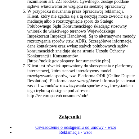
rozumieniu art. 221 Kodeksu Cywilnego, zostaje poddane
sądowi właściwemu ze względu na siedzibę Sprzedawcy.
W przypadku nieuznania przez Sprzedawcę reklamacji,
Klient, który nie zgadza się z tą decyzją może zwrócić się o
mediację albo o rozstrzygnięcie sporu do Stałego
Polubownego Sądu Konsumenckiego składając stosowny
wniosek do właściwego terenowo Wojewódzkiego
Inspektoratu Inspekcji Handlowej. Są to alternatywne metody
rozstrzygania sporów (tzw. ADR). Szczegółowe informacje,
dane kontaktowe oraz wykaz stałych polubownych sądów
konsumenckich znajduje się na stronie Urzędu Ochrony
Konkurencji i Konsumentów.
[https://uokik.gov.pl/spory_konsumenckie.php].
Klient jest również uprawniony do skorzystania z platformy
internetowej, która stanowi interaktywny model
rozwiązywania sporów, tzw. Platforma ODR (Online Dispute
Resolution). Platforma oraz szczegółowe informacje na temat
zasad i warunków rozwiązywania sporów z wykorzystaniem
tego trybu są dostępne pod adresem:
http://ec.europa.eu/consumers/odr/.
Załączniki
Oświadczenie o odstąpieniu od umowy - wzór
Reklamacja - wzór