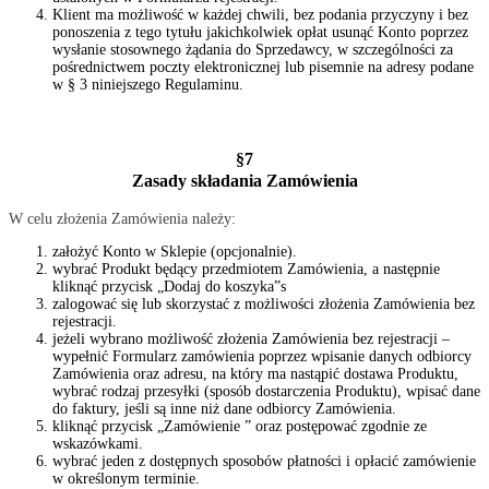
Klient ma możliwość w każdej chwili, bez podania przyczyny i bez
ponoszenia z tego tytułu jakichkolwiek opłat usunąć Konto poprzez
wysłanie stosownego żądania do Sprzedawcy, w szczególności za
pośrednictwem poczty elektronicznej lub pisemnie na adresy podane
w § 3 niniejszego Regulaminu.
§7
Zasady składania Zamówienia
W celu złożenia Zamówienia należy:
założyć Konto w Sklepie (opcjonalnie).
wybrać Produkt będący przedmiotem Zamówienia, a następnie
kliknąć przycisk „Dodaj do koszyka”s
zalogować się lub skorzystać z możliwości złożenia Zamówienia bez
rejestracji.
jeżeli wybrano możliwość złożenia Zamówienia bez rejestracji –
wypełnić Formularz zamówienia poprzez wpisanie danych odbiorcy
Zamówienia oraz adresu, na który ma nastąpić dostawa Produktu,
wybrać rodzaj przesyłki (sposób dostarczenia Produktu), wpisać dane
do faktury, jeśli są inne niż dane odbiorcy Zamówienia.
kliknąć przycisk „Zamówienie ” oraz postępować zgodnie ze
wskazówkami.
wybrać jeden z dostępnych sposobów płatności i opłacić zamówienie
w określonym terminie.