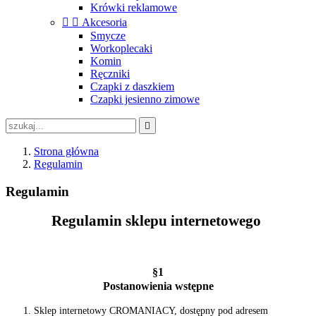
Krówki reklamowe


Akcesoria
Smycze
Workoplecaki
Komin
Ręczniki
Czapki z daszkiem
Czapki jesienno zimowe

Strona główna
Regulamin
Regulamin
Regulamin sklepu internetowego
§1
Postanowienia wstępne
Sklep internetowy CROMANIACY, dostępny pod adresem