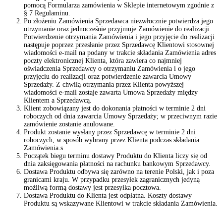
pomocą Formularza zamówienia w Sklepie internetowym zgodnie z
§ 7 Regulaminu.
Po złożeniu Zamówienia Sprzedawca niezwłocznie potwierdza jego
otrzymanie oraz jednocześnie przyjmuje Zamówienie do realizacji.
Potwierdzenie otrzymania Zamówienia i jego przyjęcie do realizacji
następuje poprzez przesłanie przez Sprzedawcę Klientowi stosownej
wiadomości e-mail na podany w trakcie składania Zamówienia adres
poczty elektronicznej Klienta, która zawiera co najmniej
oświadczenia Sprzedawcy o otrzymaniu Zamówienia i o jego
przyjęciu do realizacji oraz potwierdzenie zawarcia Umowy
Sprzedaży. Z chwilą otrzymania przez Klienta powyższej
wiadomości e-mail zostaje zawarta Umowa Sprzedaży między
Klientem a Sprzedawcą.
Klient zobowiązany jest do dokonania płatności w terminie 2 dni
roboczych od dnia zawarcia Umowy Sprzedaży; w przeciwnym razie
zamówienie zostanie anulowane.
Produkt zostanie wysłany przez Sprzedawcę w terminie 2 dni
roboczych, w sposób wybrany przez Klienta podczas składania
Zamówienia.s
Początek biegu terminu dostawy Produktu do Klienta liczy się od
dnia zaksięgowania płatności na rachunku bankowym Sprzedawcy.
Dostawa Produktu odbywa się zarówno na terenie Polski, jak i poza
granicami kraju. W przypadku przesyłek zagranicznych jedyną
możliwą formą dostawy jest przesyłka pocztowa.
Dostawa Produktu do Klienta jest odpłatna. Koszty dostawy
Produktu są wskazywane Klientowi w trakcie składania Zamówienia.