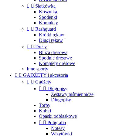


Siatkówka
Koszulka
Spodenki
Komplety


Rashquard
Krótki rękaw
Długi rękaw


Dresy
Bluza dresowa
Spodnie dresowe
Komplety dresowe
Inne sporty


GADŻETY i akcesoria


Gadżety


Długopisy
Zestawy piśmiennicze
Długopisy
Torby
Kubki
Opaski odblaskowe


Poligrafia
Notesy
Wizytówki