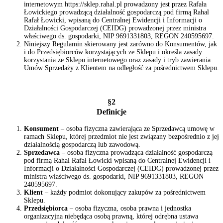
internetowym https://sklep.rahal.pl prowadzony jest przez Rafała
Łowickiego prowadzącą działalność gospodarczą pod firmą Rahal
Rafał Łowicki, wpisaną do Centralnej Ewidencji i Informacji o
Działalności Gospodarczej (CEIDG) prowadzonej przez ministra
właściwego ds. gospodarki, NIP 9691331803, REGON 240595697.
Niniejszy Regulamin skierowany jest zarówno do Konsumentów, jak
i do Przedsiębiorców korzystających ze Sklepu i określa zasady
korzystania ze Sklepu internetowego oraz zasady i tryb zawierania
Umów Sprzedaży z Klientem na odległość za pośrednictwem Sklepu.
§2
Definicje
Konsument
– osoba fizyczna zawierająca ze Sprzedawcą umowę w
ramach Sklepu, której przedmiot nie jest związany bezpośrednio z jej
działalnością gospodarczą lub zawodową.
Sprzedawca
– osoba fizyczna prowadząca działalność gospodarczą
pod firmą Rahal Rafał Łowicki wpisaną do Centralnej Ewidencji i
Informacji o Działalności Gospodarczej (CEIDG) prowadzonej przez
ministra właściwego ds. gospodarki, NIP 9691331803, REGON
240595697.
Klient
– każdy podmiot dokonujący zakupów za pośrednictwem
Sklepu.
Przedsiębiorca
– osoba fizyczna, osoba prawna i jednostka
organizacyjna niebędąca osobą prawną, której odrębna ustawa