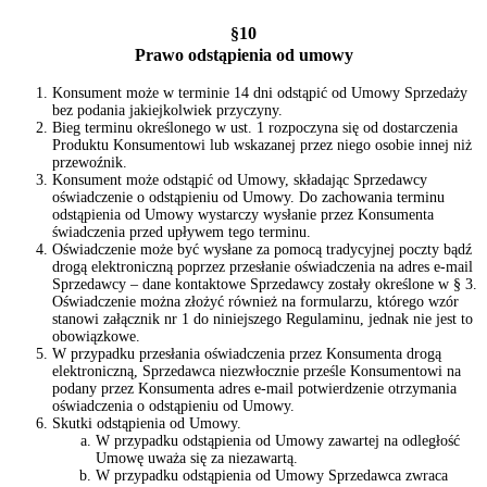
§10
Prawo odstąpienia od umowy
Konsument może w terminie 14 dni odstąpić od Umowy Sprzedaży
bez podania jakiejkolwiek przyczyny.
Bieg terminu określonego w ust. 1 rozpoczyna się od dostarczenia
Produktu Konsumentowi lub wskazanej przez niego osobie innej niż
przewoźnik.
Konsument może odstąpić od Umowy, składając Sprzedawcy
oświadczenie o odstąpieniu od Umowy. Do zachowania terminu
odstąpienia od Umowy wystarczy wysłanie przez Konsumenta
świadczenia przed upływem tego terminu.
Oświadczenie może być wysłane za pomocą tradycyjnej poczty bądź
drogą elektroniczną poprzez przesłanie oświadczenia na adres e-mail
Sprzedawcy – dane kontaktowe Sprzedawcy zostały określone w § 3.
Oświadczenie można złożyć również na formularzu, którego wzór
stanowi załącznik nr 1 do niniejszego Regulaminu, jednak nie jest to
obowiązkowe.
W przypadku przesłania oświadczenia przez Konsumenta drogą
elektroniczną, Sprzedawca niezwłocznie prześle Konsumentowi na
podany przez Konsumenta adres e-mail potwierdzenie otrzymania
oświadczenia o odstąpieniu od Umowy.
Skutki odstąpienia od Umowy.
W przypadku odstąpienia od Umowy zawartej na odległość
Umowę uważa się za niezawartą.
W przypadku odstąpienia od Umowy Sprzedawca zwraca