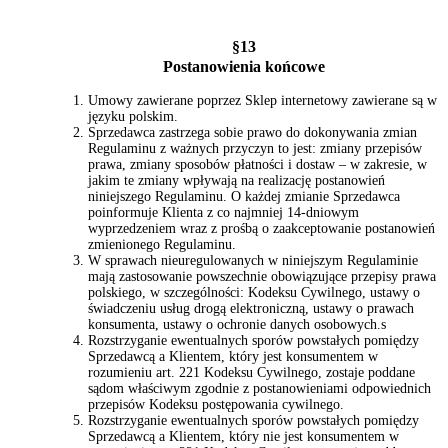
§13
Postanowienia końcowe
Umowy zawierane poprzez Sklep internetowy zawierane są w
języku polskim.
Sprzedawca zastrzega sobie prawo do dokonywania zmian
Regulaminu z ważnych przyczyn to jest: zmiany przepisów
prawa, zmiany sposobów płatności i dostaw – w zakresie, w
jakim te zmiany wpływają na realizację postanowień
niniejszego Regulaminu. O każdej zmianie Sprzedawca
poinformuje Klienta z co najmniej 14-dniowym
wyprzedzeniem wraz z prośbą o zaakceptowanie postanowień
zmienionego Regulaminu.
W sprawach nieuregulowanych w niniejszym Regulaminie
mają zastosowanie powszechnie obowiązujące przepisy prawa
polskiego, w szczególności: Kodeksu Cywilnego, ustawy o
świadczeniu usług drogą elektroniczną, ustawy o prawach
konsumenta, ustawy o ochronie danych osobowych.s
Rozstrzyganie ewentualnych sporów powstałych pomiędzy
Sprzedawcą a Klientem, który jest konsumentem w
rozumieniu art. 221 Kodeksu Cywilnego, zostaje poddane
sądom właściwym zgodnie z postanowieniami odpowiednich
przepisów Kodeksu postępowania cywilnego.
Rozstrzyganie ewentualnych sporów powstałych pomiędzy
Sprzedawcą a Klientem, który nie jest konsumentem w