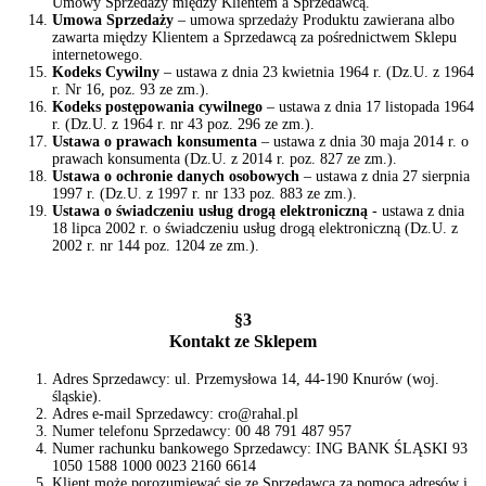
Umowy Sprzedaży między Klientem a Sprzedawcą.
Umowa Sprzedaży
– umowa sprzedaży Produktu zawierana albo
zawarta między Klientem a Sprzedawcą za pośrednictwem Sklepu
internetowego.
Kodeks Cywilny
– ustawa z dnia 23 kwietnia 1964 r. (Dz.U. z 1964
r. Nr 16, poz. 93 ze zm.).
Kodeks postępowania cywilnego
– ustawa z dnia 17 listopada 1964
r. (Dz.U. z 1964 r. nr 43 poz. 296 ze zm.).
Ustawa o prawach konsumenta
– ustawa z dnia 30 maja 2014 r. o
prawach konsumenta (Dz.U. z 2014 r. poz. 827 ze zm.).
Ustawa o ochronie danych osobowych
– ustawa z dnia 27 sierpnia
1997 r. (Dz.U. z 1997 r. nr 133 poz. 883 ze zm.).
Ustawa o świadczeniu usług drogą elektroniczną
- ustawa z dnia
18 lipca 2002 r. o świadczeniu usług drogą elektroniczną (Dz.U. z
2002 r. nr 144 poz. 1204 ze zm.).
§3
Kontakt ze Sklepem
Adres Sprzedawcy: ul. Przemysłowa 14, 44-190 Knurów (woj.
śląskie).
Adres e-mail Sprzedawcy: cro@rahal.pl
Numer telefonu Sprzedawcy: 00 48 791 487 957
Numer rachunku bankowego Sprzedawcy: ING BANK ŚLĄSKI 93
1050 1588 1000 0023 2160 6614
Klient może porozumiewać się ze Sprzedawcą za pomocą adresów i