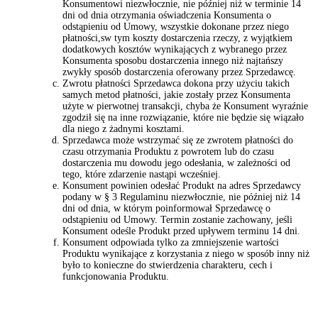
Konsumentowi niezwłocznie, nie później niż w terminie 14
dni od dnia otrzymania oświadczenia Konsumenta o
odstąpieniu od Umowy, wszystkie dokonane przez niego
płatności,sw tym koszty dostarczenia rzeczy, z wyjątkiem
dodatkowych kosztów wynikających z wybranego przez
Konsumenta sposobu dostarczenia innego niż najtańszy
zwykły sposób dostarczenia oferowany przez Sprzedawcę.
Zwrotu płatności Sprzedawca dokona przy użyciu takich
samych metod płatności, jakie zostały przez Konsumenta
użyte w pierwotnej transakcji, chyba że Konsument wyraźnie
zgodził się na inne rozwiązanie, które nie będzie się wiązało
dla niego z żadnymi kosztami.
Sprzedawca może wstrzymać się ze zwrotem płatności do
czasu otrzymania Produktu z powrotem lub do czasu
dostarczenia mu dowodu jego odesłania, w zależności od
tego, które zdarzenie nastąpi wcześniej.
Konsument powinien odesłać Produkt na adres Sprzedawcy
podany w § 3 Regulaminu niezwłocznie, nie później niż 14
dni od dnia, w którym poinformował Sprzedawcę o
odstąpieniu od Umowy. Termin zostanie zachowany, jeśli
Konsument odeśle Produkt przed upływem terminu 14 dni.
Konsument odpowiada tylko za zmniejszenie wartości
Produktu wynikające z korzystania z niego w sposób inny niż
było to konieczne do stwierdzenia charakteru, cech i
funkcjonowania Produktu.