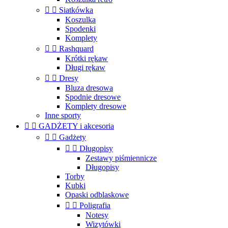


Siatkówka
Koszulka
Spodenki
Komplety


Rashquard
Krótki rękaw
Długi rękaw


Dresy
Bluza dresowa
Spodnie dresowe
Komplety dresowe
Inne sporty


GADŻETY i akcesoria


Gadżety


Długopisy
Zestawy piśmiennicze
Długopisy
Torby
Kubki
Opaski odblaskowe


Poligrafia
Notesy
Wizytówki