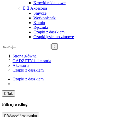
Krówki reklamowe


Akcesoria
Smycze
Workoplecaki
Komin
Ręczniki
Czapki z daszkiem
Czapki jesienno zimowe

Strona główna
GADŻETY i akcesoria
Akcesoria
Czapki z daszkiem
Czapki z daszkiem

Tak
Filtruj według

Wyczyść wszystko