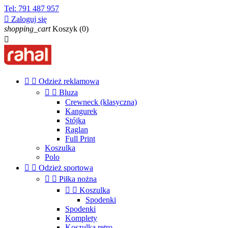
Tel:
791 487 957

Zaloguj się
shopping_cart
Koszyk
(0)



Odzież reklamowa


Bluza
Crewneck (klasyczna)
Kangurek
Stójka
Raglan
Full Print
Koszulka
Polo


Odzież sportowa


Piłka nożna


Koszulka
Spodenki
Spodenki
Komplety
Koszulka retro