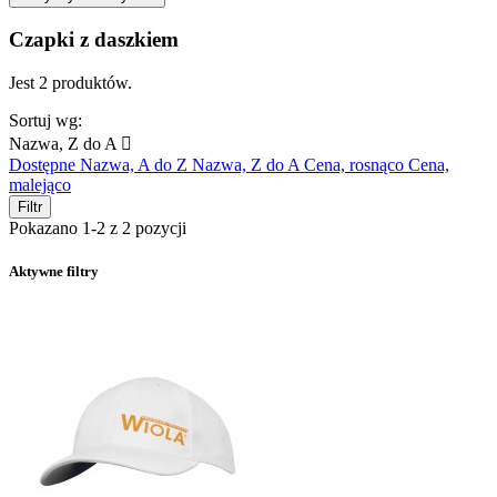
Czapki z daszkiem
Jest 2 produktów.
Sortuj wg:
Nazwa, Z do A

Dostępne
Nazwa, A do Z
Nazwa, Z do A
Cena, rosnąco
Cena,
malejąco
Filtr
Pokazano 1-2 z 2 pozycji
Aktywne filtry