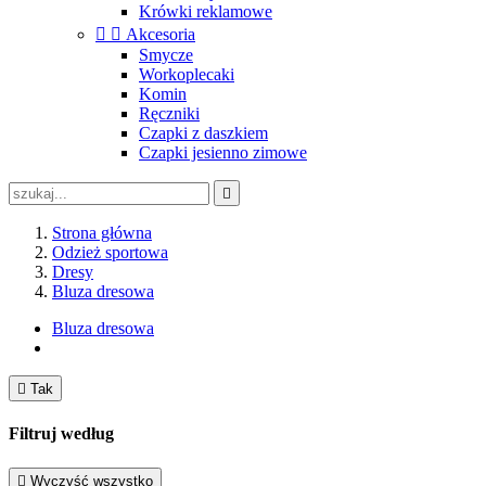
Krówki reklamowe


Akcesoria
Smycze
Workoplecaki
Komin
Ręczniki
Czapki z daszkiem
Czapki jesienno zimowe

Strona główna
Odzież sportowa
Dresy
Bluza dresowa
Bluza dresowa

Tak
Filtruj według

Wyczyść wszystko