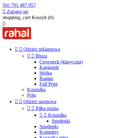
Tel:
791 487 957

Zaloguj się
shopping_cart
Koszyk
(0)



Odzież reklamowa


Bluza
Crewneck (klasyczna)
Kangurek
Stójka
Raglan
Full Print
Koszulka
Polo


Odzież sportowa


Piłka nożna


Koszulka
Spodenki
Spodenki
Komplety
Koszulka retro