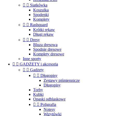


Siatkówka
Koszulka
Spodenki
Komplety


Rashquard
Krótki rękaw
Długi rękaw


Dresy
Bluza dresowa
Spodnie dresowe
Komplety dresowe
Inne sporty


GADŻETY i akcesoria


Gadżety


Długopisy
Zestawy piśmiennicze
Długopisy
Torby
Kubki
Opaski odblaskowe


Poligrafia
Notesy
Wizytówki