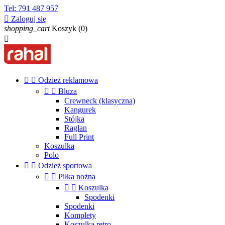
Tel:
791 487 957

Zaloguj się
shopping_cart
Koszyk
(0)



Odzież reklamowa


Bluza
Crewneck (klasyczna)
Kangurek
Stójka
Raglan
Full Print
Koszulka
Polo


Odzież sportowa


Piłka nożna


Koszulka
Spodenki
Spodenki
Komplety
Koszulka retro