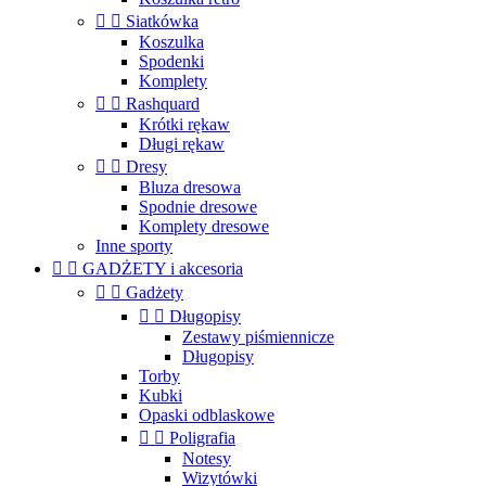


Siatkówka
Koszulka
Spodenki
Komplety


Rashquard
Krótki rękaw
Długi rękaw


Dresy
Bluza dresowa
Spodnie dresowe
Komplety dresowe
Inne sporty


GADŻETY i akcesoria


Gadżety


Długopisy
Zestawy piśmiennicze
Długopisy
Torby
Kubki
Opaski odblaskowe


Poligrafia
Notesy
Wizytówki