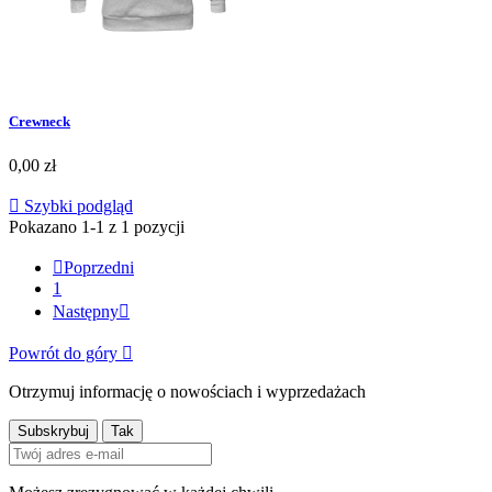
Crewneck
0,00 zł

Szybki podgląd
Pokazano 1-1 z 1 pozycji

Poprzedni
1
Następny

Powrót do góry

Otrzymuj informację o nowościach i wyprzedażach