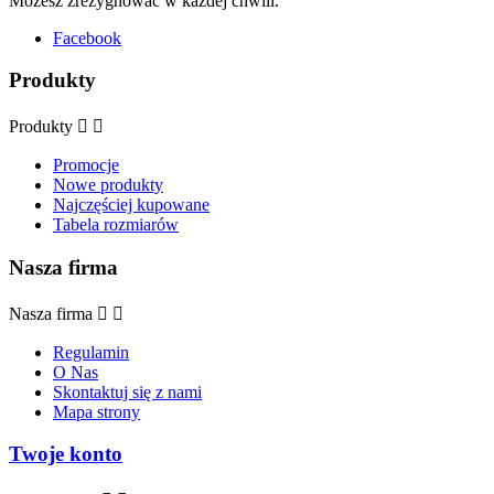
Możesz zrezygnować w każdej chwili.
Facebook
Produkty
Produkty


Promocje
Nowe produkty
Najczęściej kupowane
Tabela rozmiarów
Nasza firma
Nasza firma


Regulamin
O Nas
Skontaktuj się z nami
Mapa strony
Twoje konto