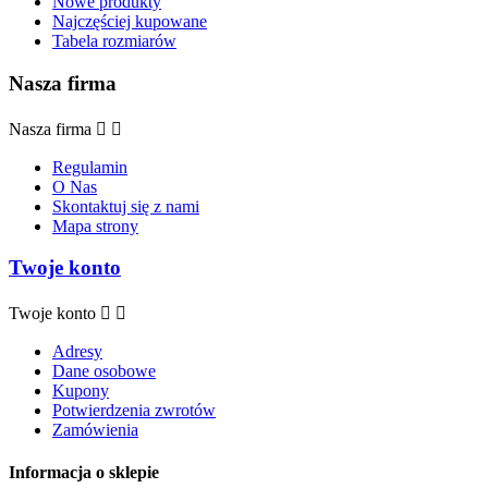
Nowe produkty
Najczęściej kupowane
Tabela rozmiarów
Nasza firma
Nasza firma


Regulamin
O Nas
Skontaktuj się z nami
Mapa strony
Twoje konto
Twoje konto


Adresy
Dane osobowe
Kupony
Potwierdzenia zwrotów
Zamówienia
Informacja o sklepie