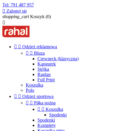
Tel:
791 487 957

Zaloguj się
shopping_cart
Koszyk
(0)



Odzież reklamowa


Bluza
Crewneck (klasyczna)
Kangurek
Stójka
Raglan
Full Print
Koszulka
Polo


Odzież sportowa


Piłka nożna


Koszulka
Spodenki
Spodenki
Komplety
Koszulka retro