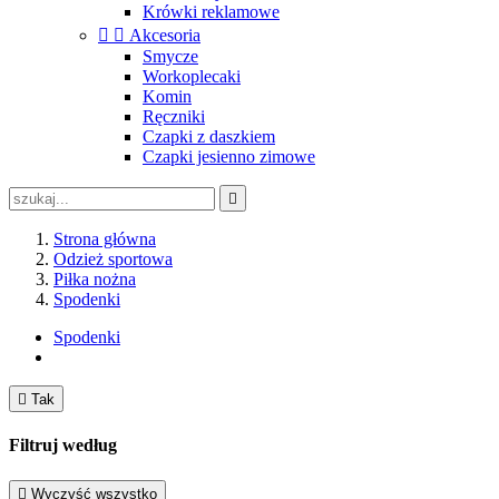
Krówki reklamowe


Akcesoria
Smycze
Workoplecaki
Komin
Ręczniki
Czapki z daszkiem
Czapki jesienno zimowe

Strona główna
Odzież sportowa
Piłka nożna
Spodenki
Spodenki

Tak
Filtruj według

Wyczyść wszystko