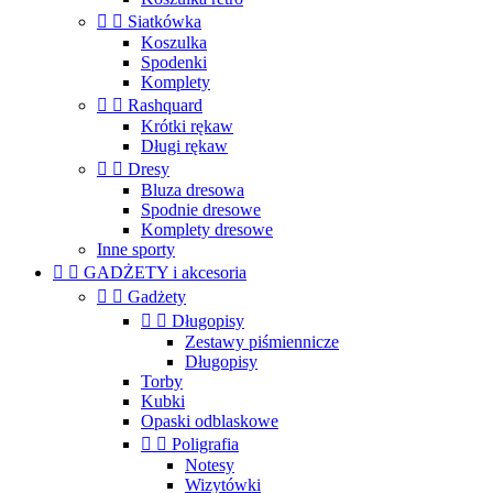


Siatkówka
Koszulka
Spodenki
Komplety


Rashquard
Krótki rękaw
Długi rękaw


Dresy
Bluza dresowa
Spodnie dresowe
Komplety dresowe
Inne sporty


GADŻETY i akcesoria


Gadżety


Długopisy
Zestawy piśmiennicze
Długopisy
Torby
Kubki
Opaski odblaskowe


Poligrafia
Notesy
Wizytówki