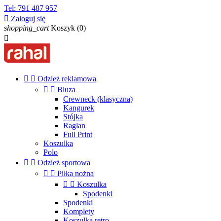
Tel:
791 487 957

Zaloguj się
shopping_cart
Koszyk
(0)



Odzież reklamowa


Bluza
Crewneck (klasyczna)
Kangurek
Stójka
Raglan
Full Print
Koszulka
Polo


Odzież sportowa


Piłka nożna


Koszulka
Spodenki
Spodenki
Komplety
Koszulka retro