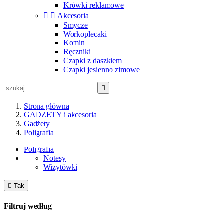
Krówki reklamowe


Akcesoria
Smycze
Workoplecaki
Komin
Ręczniki
Czapki z daszkiem
Czapki jesienno zimowe

Strona główna
GADŻETY i akcesoria
Gadżety
Poligrafia
Poligrafia
Notesy
Wizytówki

Tak
Filtruj według