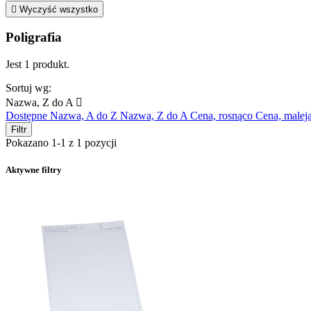

Wyczyść wszystko
Poligrafia
Jest 1 produkt.
Sortuj wg:
Nazwa, Z do A

Dostępne
Nazwa, A do Z
Nazwa, Z do A
Cena, rosnąco
Cena, malej
Filtr
Pokazano 1-1 z 1 pozycji
Aktywne filtry