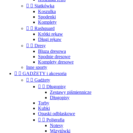


Siatkówka
Koszulka
Spodenki
Komplety


Rashquard
Krótki rękaw
Długi rękaw


Dresy
Bluza dresowa
Spodnie dresowe
Komplety dresowe
Inne sporty


GADŻETY i akcesoria


Gadżety


Długopisy
Zestawy piśmiennicze
Długopisy
Torby
Kubki
Opaski odblaskowe


Poligrafia
Notesy
Wizytówki