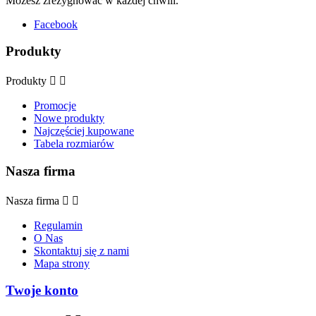
Możesz zrezygnować w każdej chwili.
Facebook
Produkty
Produkty


Promocje
Nowe produkty
Najczęściej kupowane
Tabela rozmiarów
Nasza firma
Nasza firma


Regulamin
O Nas
Skontaktuj się z nami
Mapa strony
Twoje konto