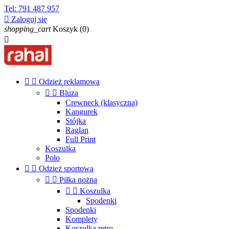
Tel:
791 487 957

Zaloguj się
shopping_cart
Koszyk
(0)



Odzież reklamowa


Bluza
Crewneck (klasyczna)
Kangurek
Stójka
Raglan
Full Print
Koszulka
Polo


Odzież sportowa


Piłka nożna


Koszulka
Spodenki
Spodenki
Komplety
Koszulka retro