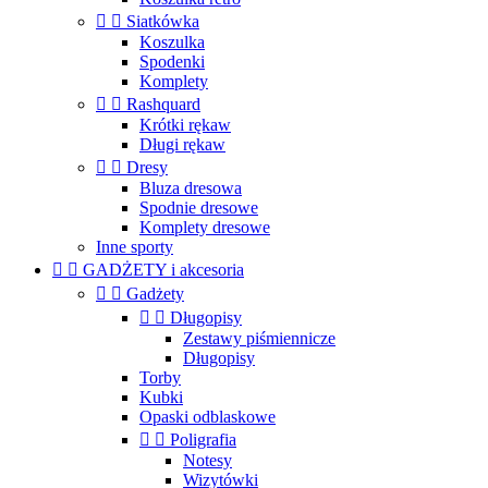


Siatkówka
Koszulka
Spodenki
Komplety


Rashquard
Krótki rękaw
Długi rękaw


Dresy
Bluza dresowa
Spodnie dresowe
Komplety dresowe
Inne sporty


GADŻETY i akcesoria


Gadżety


Długopisy
Zestawy piśmiennicze
Długopisy
Torby
Kubki
Opaski odblaskowe


Poligrafia
Notesy
Wizytówki