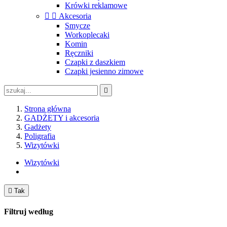
Krówki reklamowe


Akcesoria
Smycze
Workoplecaki
Komin
Ręczniki
Czapki z daszkiem
Czapki jesienno zimowe

Strona główna
GADŻETY i akcesoria
Gadżety
Poligrafia
Wizytówki
Wizytówki

Tak
Filtruj według