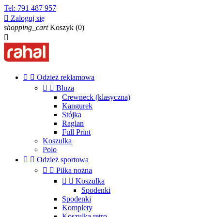
Tel:
791 487 957

Zaloguj się
shopping_cart
Koszyk
(0)



Odzież reklamowa


Bluza
Crewneck (klasyczna)
Kangurek
Stójka
Raglan
Full Print
Koszulka
Polo


Odzież sportowa


Piłka nożna


Koszulka
Spodenki
Spodenki
Komplety
Koszulka retro