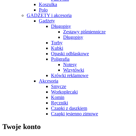
Koszulka
Polo
GADŻETY i akcesoria
Gadżety
Długopisy
Zestawy piśmiennicze
Długopisy
Torby
Kubki
Opaski odblaskowe
Poligrafia
Notesy
Wizytówki
Krówki reklamowe
Akcesoria
Smycze
Workoplecaki
Komin
Ręczniki
Czapki z daszkiem
Czapki jesienno zimowe
Twoje konto