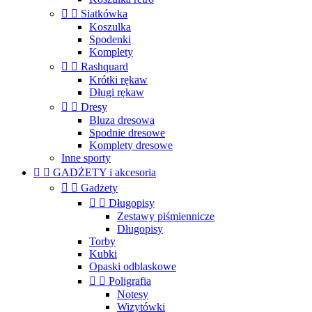


Siatkówka
Koszulka
Spodenki
Komplety


Rashquard
Krótki rękaw
Długi rękaw


Dresy
Bluza dresowa
Spodnie dresowe
Komplety dresowe
Inne sporty


GADŻETY i akcesoria


Gadżety


Długopisy
Zestawy piśmiennicze
Długopisy
Torby
Kubki
Opaski odblaskowe


Poligrafia
Notesy
Wizytówki