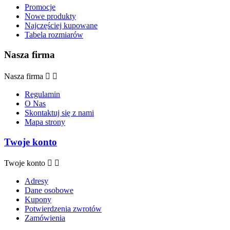
Promocje
Nowe produkty
Najczęściej kupowane
Tabela rozmiarów
Nasza firma
Nasza firma


Regulamin
O Nas
Skontaktuj się z nami
Mapa strony
Twoje konto
Twoje konto


Adresy
Dane osobowe
Kupony
Potwierdzenia zwrotów
Zamówienia