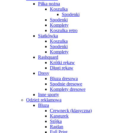
Piłka nożna
Koszulka
Spodenki
Spodenki
Komplety
Koszulka retro
Siatkówka
Koszulka
Spodenki
Komplety
Rashquard
Krótki rękaw
Długi rękaw
Dresy
Bluza dresowa
Spodnie dresowe
Komplety dresowe
Inne sporty
Odzież reklamowa
Bluza
Crewneck (klasyczna)
Kangurek
Stójka
Raglan
Full Print