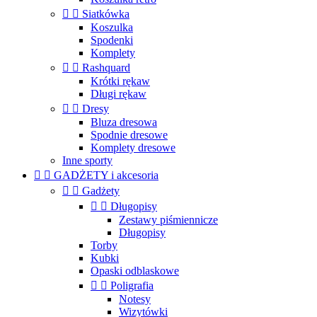


Siatkówka
Koszulka
Spodenki
Komplety


Rashquard
Krótki rękaw
Długi rękaw


Dresy
Bluza dresowa
Spodnie dresowe
Komplety dresowe
Inne sporty


GADŻETY i akcesoria


Gadżety


Długopisy
Zestawy piśmiennicze
Długopisy
Torby
Kubki
Opaski odblaskowe


Poligrafia
Notesy
Wizytówki