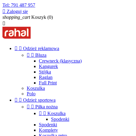
Tel:
791 487 957

Zaloguj się
shopping_cart
Koszyk
(0)



Odzież reklamowa


Bluza
Crewneck (klasyczna)
Kangurek
Stójka
Raglan
Full Print
Koszulka
Polo


Odzież sportowa


Piłka nożna


Koszulka
Spodenki
Spodenki
Komplety
Koszulka retro