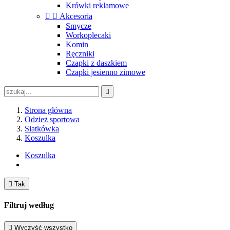
Krówki reklamowe


Akcesoria
Smycze
Workoplecaki
Komin
Ręczniki
Czapki z daszkiem
Czapki jesienno zimowe

Strona główna
Odzież sportowa
Siatkówka
Koszulka
Koszulka

Tak
Filtruj według

Wyczyść wszystko