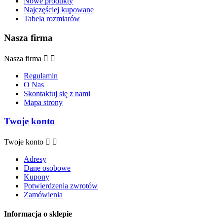
Nowe produkty
Najczęściej kupowane
Tabela rozmiarów
Nasza firma
Nasza firma


Regulamin
O Nas
Skontaktuj się z nami
Mapa strony
Twoje konto
Twoje konto


Adresy
Dane osobowe
Kupony
Potwierdzenia zwrotów
Zamówienia
Informacja o sklepie