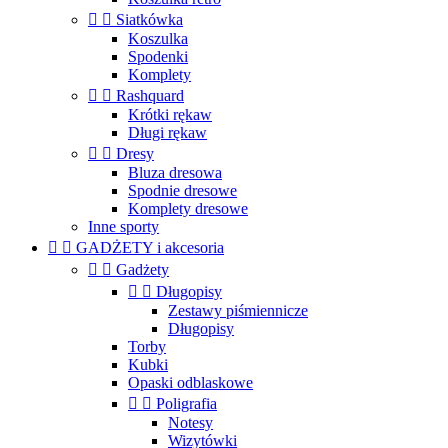


Siatkówka
Koszulka
Spodenki
Komplety


Rashquard
Krótki rękaw
Długi rękaw


Dresy
Bluza dresowa
Spodnie dresowe
Komplety dresowe
Inne sporty


GADŻETY i akcesoria


Gadżety


Długopisy
Zestawy piśmiennicze
Długopisy
Torby
Kubki
Opaski odblaskowe


Poligrafia
Notesy
Wizytówki