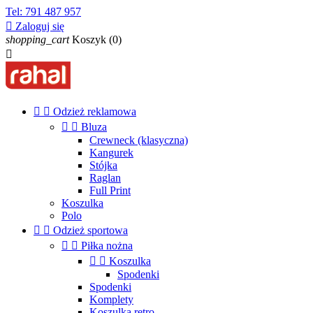
Tel:
791 487 957

Zaloguj się
shopping_cart
Koszyk
(0)



Odzież reklamowa


Bluza
Crewneck (klasyczna)
Kangurek
Stójka
Raglan
Full Print
Koszulka
Polo


Odzież sportowa


Piłka nożna


Koszulka
Spodenki
Spodenki
Komplety
Koszulka retro