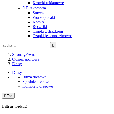
Krówki reklamowe


Akcesoria
Smycze
Workoplecaki
Komin
Ręczniki
Czapki z daszkiem
Czapki jesienno zimowe

Strona główna
Odzież sportowa
Dresy
Dresy
Bluza dresowa
Spodnie dresowe
Komplety dresowe

Tak
Filtruj według