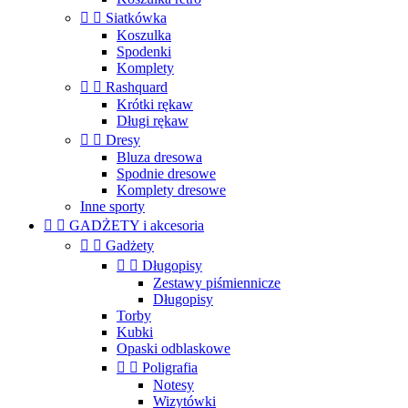


Siatkówka
Koszulka
Spodenki
Komplety


Rashquard
Krótki rękaw
Długi rękaw


Dresy
Bluza dresowa
Spodnie dresowe
Komplety dresowe
Inne sporty


GADŻETY i akcesoria


Gadżety


Długopisy
Zestawy piśmiennicze
Długopisy
Torby
Kubki
Opaski odblaskowe


Poligrafia
Notesy
Wizytówki