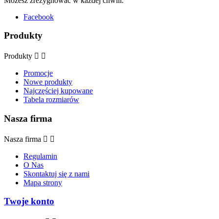
Możesz zrezygnować w każdej chwili.
Facebook
Produkty
Produkty


Promocje
Nowe produkty
Najczęściej kupowane
Tabela rozmiarów
Nasza firma
Nasza firma


Regulamin
O Nas
Skontaktuj się z nami
Mapa strony
Twoje konto