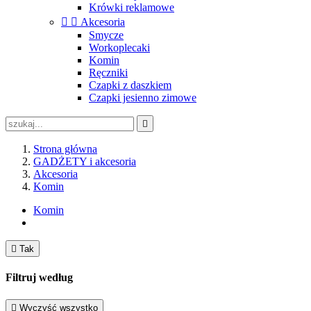
Krówki reklamowe


Akcesoria
Smycze
Workoplecaki
Komin
Ręczniki
Czapki z daszkiem
Czapki jesienno zimowe

Strona główna
GADŻETY i akcesoria
Akcesoria
Komin
Komin

Tak
Filtruj według

Wyczyść wszystko