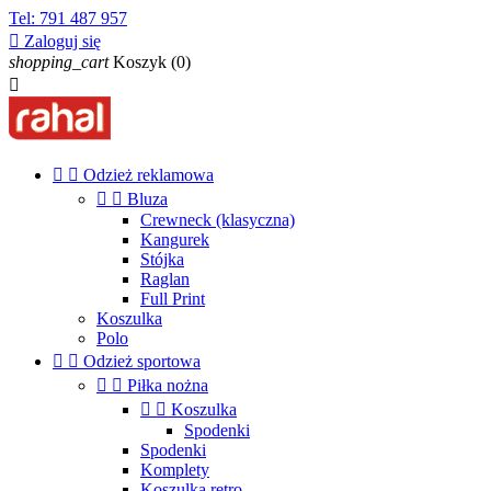
Tel:
791 487 957

Zaloguj się
shopping_cart
Koszyk
(0)



Odzież reklamowa


Bluza
Crewneck (klasyczna)
Kangurek
Stójka
Raglan
Full Print
Koszulka
Polo


Odzież sportowa


Piłka nożna


Koszulka
Spodenki
Spodenki
Komplety
Koszulka retro