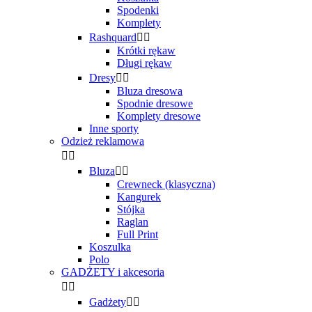
Spodenki
Komplety
Rashquard


Krótki rękaw
Długi rękaw
Dresy


Bluza dresowa
Spodnie dresowe
Komplety dresowe
Inne sporty
Odzież reklamowa


Bluza


Crewneck (klasyczna)
Kangurek
Stójka
Raglan
Full Print
Koszulka
Polo
GADŻETY i akcesoria


Gadżety

