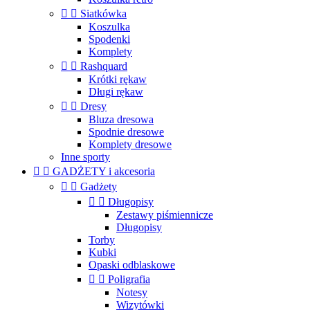


Siatkówka
Koszulka
Spodenki
Komplety


Rashquard
Krótki rękaw
Długi rękaw


Dresy
Bluza dresowa
Spodnie dresowe
Komplety dresowe
Inne sporty


GADŻETY i akcesoria


Gadżety


Długopisy
Zestawy piśmiennicze
Długopisy
Torby
Kubki
Opaski odblaskowe


Poligrafia
Notesy
Wizytówki