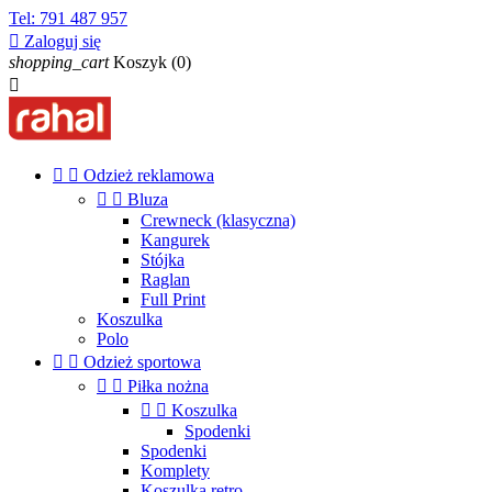
Tel:
791 487 957

Zaloguj się
shopping_cart
Koszyk
(0)



Odzież reklamowa


Bluza
Crewneck (klasyczna)
Kangurek
Stójka
Raglan
Full Print
Koszulka
Polo


Odzież sportowa


Piłka nożna


Koszulka
Spodenki
Spodenki
Komplety
Koszulka retro