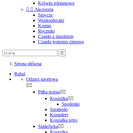
Krówki reklamowe


Akcesoria
Smycze
Workoplecaki
Komin
Ręczniki
Czapki z daszkiem
Czapki jesienno zimowe

Strona główna
Rahal
Odzież sportowa


Piłka nożna


Koszulka


Spodenki
Spodenki
Komplety
Koszulka retro
Siatkówka


Koszulka