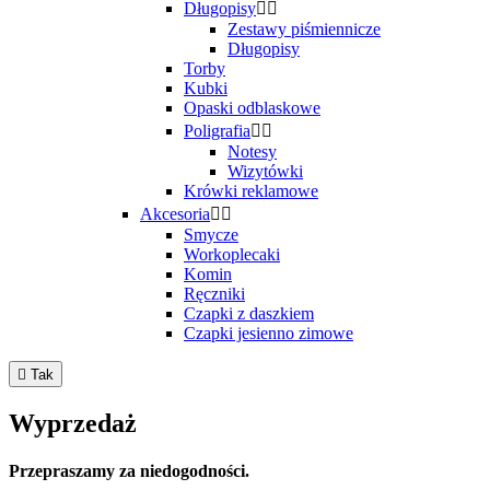
Długopisy


Zestawy piśmiennicze
Długopisy
Torby
Kubki
Opaski odblaskowe
Poligrafia


Notesy
Wizytówki
Krówki reklamowe
Akcesoria


Smycze
Workoplecaki
Komin
Ręczniki
Czapki z daszkiem
Czapki jesienno zimowe

Tak
Wyprzedaż
Przepraszamy za niedogodności.