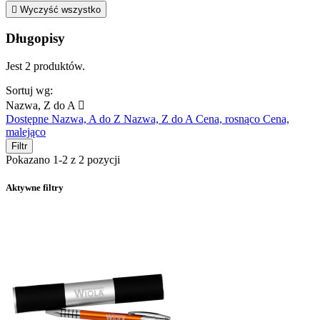

Wyczyść wszystko
Długopisy
Jest 2 produktów.
Sortuj wg:
Nazwa, Z do A

Dostępne
Nazwa, A do Z
Nazwa, Z do A
Cena, rosnąco
Cena,
malejąco
Filtr
Pokazano 1-2 z 2 pozycji
Aktywne filtry