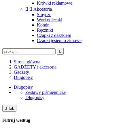
Krówki reklamowe


Akcesoria
Smycze
Workoplecaki
Komin
Ręczniki
Czapki z daszkiem
Czapki jesienno zimowe

Strona główna
GADŻETY i akcesoria
Gadżety
Długopisy
Długopisy
Zestawy piśmiennicze
Długopisy

Tak
Filtruj według