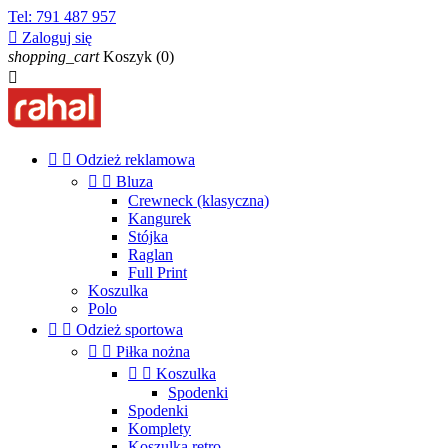
Tel:
791 487 957

Zaloguj się
shopping_cart
Koszyk
(0)



Odzież reklamowa


Bluza
Crewneck (klasyczna)
Kangurek
Stójka
Raglan
Full Print
Koszulka
Polo


Odzież sportowa


Piłka nożna


Koszulka
Spodenki
Spodenki
Komplety
Koszulka retro