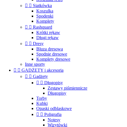


Siatkówka
Koszulka
Spodenki
Komplety


Rashquard
Krótki rękaw
Długi rękaw


Dresy
Bluza dresowa
Spodnie dresowe
Komplety dresowe
Inne sporty


GADŻETY i akcesoria


Gadżety


Długopisy
Zestawy piśmiennicze
Długopisy
Torby
Kubki
Opaski odblaskowe


Poligrafia
Notesy
Wizytówki