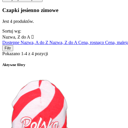
Czapki jesienno zimowe
Jest 4 produktów.
Sortuj wg:
Nazwa, Z do A

Dostępne
Nazwa, A do Z
Nazwa, Z do A
Cena, rosnąco
Cena, malej
Filtr
Pokazano 1-4 z 4 pozycji
Aktywne filtry