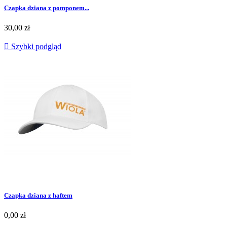
Czapka dziana z pomponem...
30,00 zł

Szybki podgląd
Czarny
Siwy
Czapka dziana z haftem
0,00 zł