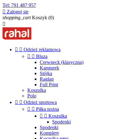
Tel:
791 487 957

Zaloguj się
shopping_cart
Koszyk
(0)



Odzież reklamowa


Bluza
Crewneck (klasyczna)
Kangurek
Stójka
Raglan
Full Print
Koszulka
Polo


Odzież sportowa


Piłka nożna


Koszulka
Spodenki
Spodenki
Komplety
Koszulka retro