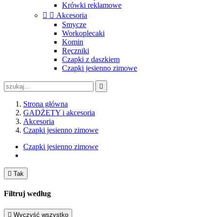
Krówki reklamowe


Akcesoria
Smycze
Workoplecaki
Komin
Ręczniki
Czapki z daszkiem
Czapki jesienno zimowe

Strona główna
GADŻETY i akcesoria
Akcesoria
Czapki jesienno zimowe
Czapki jesienno zimowe

Tak
Filtruj według

Wyczyść wszystko