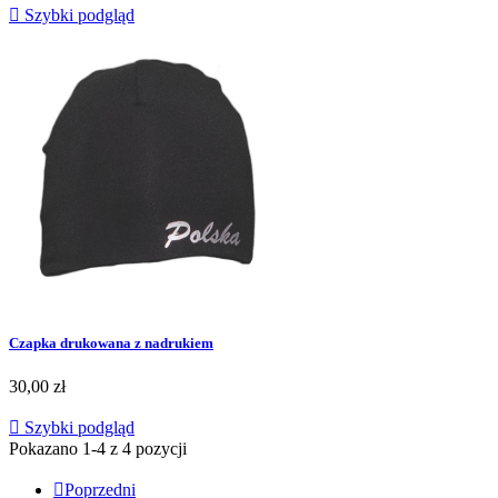

Szybki podgląd
Czapka drukowana z nadrukiem
30,00 zł

Szybki podgląd
Czarny
Srebrny
Złoty
Pokazano 1-4 z 4 pozycji

Poprzedni