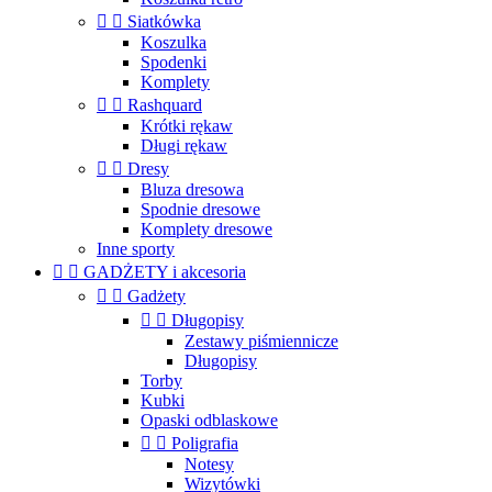


Siatkówka
Koszulka
Spodenki
Komplety


Rashquard
Krótki rękaw
Długi rękaw


Dresy
Bluza dresowa
Spodnie dresowe
Komplety dresowe
Inne sporty


GADŻETY i akcesoria


Gadżety


Długopisy
Zestawy piśmiennicze
Długopisy
Torby
Kubki
Opaski odblaskowe


Poligrafia
Notesy
Wizytówki